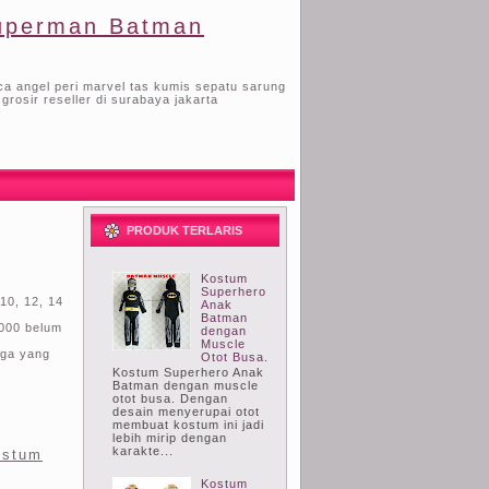
Superman Batman
a angel peri marvel tas kumis sepatu sarung
rosir reseller di surabaya jakarta
PRODUK TERLARIS
Kostum
Superhero
 10, 12, 14
Anak
Batman
5000 belum
dengan
Muscle
ga yang
Otot Busa.
Kostum Superhero Anak
Batman dengan muscle
otot busa. Dengan
desain menyerupai otot
membuat kostum ini jadi
lebih mirip dengan
karakte...
ostum
Kostum