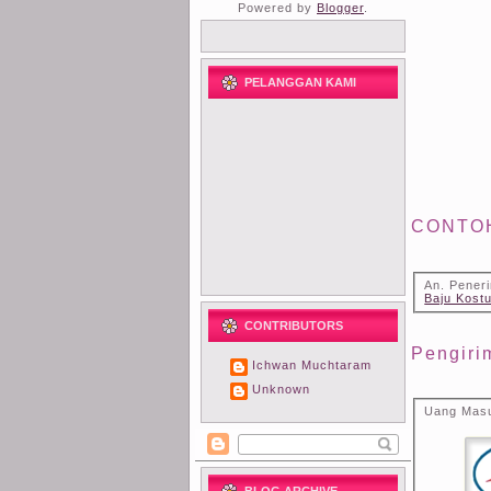
Powered by
Blogger
.
PELANGGAN KAMI
CONTO
An. Pener
Baju Kost
CONTRIBUTORS
Pengiri
Ichwan Muchtaram
Unknown
Uang Masu