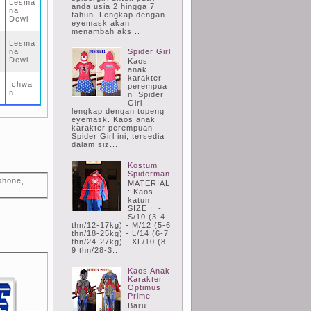
Lesma
anda usia 2 hingga 7
na
tahun. Lengkap dengan
Dewi
eyemask akan
menambah aks...
Lesma
na
Spider Girl
Dewi
Kaos
9
anak
karakter
Ichwa
perempua
n
n Spider
Girl
lengkap dengan topeng
eyemask. Kaos anak
karakter perempuan
Spider Girl ini, tersedia
dalam siz...
Kostum
Spiderman
phone,
MATERIAL
: Kaos
katun
SIZE : -
S/10 (3-4
thn/12-17kg) - M/12 (5-6
thn/18-25kg) - L/14 (6-7
thn/24-27kg) - XL/10 (8-
9 thn/28-3...
Kaos Anak
Karakter
Optimus
Prime
Baru