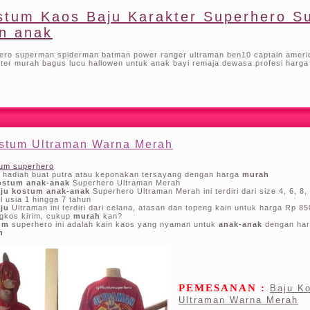
stum Kaos Baju Karakter Superhero 
n anak
hero superman spiderman batman power ranger ultraman ben10 captain americ
er murah bagus lucu hallowen untuk anak bayi remaja dewasa profesi harga g
stum Ultraman Warna Merah
um superhero
 hadiah buat putra atau keponakan tersayang dengan harga
murah
kostum anak-anak
Superhero Ultraman Merah
aju kostum anak-anak
Superhero Ultraman Merah ini terdiri dari size 4, 6, 8,
il usia 1 hingga 7 tahun
aju
Ultraman ini terdiri dari celana, atasan dan topeng kain untuk harga Rp 8
gkos kirim, cukup
murah
kan?
um
superhero ini adalah kain kaos yang nyaman untuk
anak-anak
dengan har
h
PEMESANAN :
Baju K
Ultraman Warna Merah