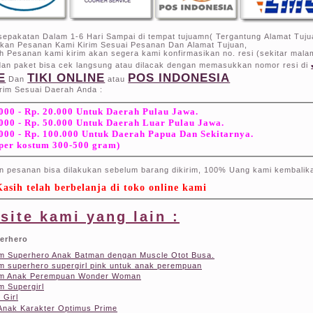
sepakatan Dalam 1-6 Hari Sampai di tempat tujuamn( Tergantung Alamat Tuju
ikan Pesanan Kami Kirim Sesuai Pesanan Dan Alamat Tujuan,
h Pesanan kami kirim akan segera kami konfirmasikan no. resi (sekitar mala
 dan paket bisa cek langsung atau dilacak dengan memasukkan nomor resi di
E
TIKI ONLINE
POS INDONESIA
Dan
atau
rim Sesuai Daerah Anda :
000 - Rp. 20.000 Untuk Daerah Pulau Jawa.
.000 - Rp. 50.000 Untuk Daerah Luar Pulau Jawa.
.000 - Rp. 100.000 Untuk Daerah Papua Dan Sekitarnya.
 per kostum 300-500 gram)
n pesanan bisa dilakukan sebelum barang dikirim, 100% Uang kami kembalik
asih telah berbelanja di toko online kami
site kami yang lain :
erhero
m Superhero Anak Batman dengan Muscle Otot Busa.
m superhero supergirl pink untuk anak perempuan
m Anak Perempuan Wonder Woman
m Supergirl
 Girl
Anak Karakter Optimus Prime