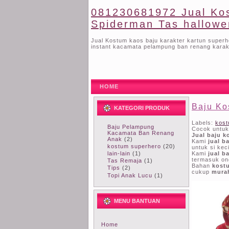
081230681972 Jual Ko
Spiderman Tas hallowe
Jual Kostum kaos baju karakter kartun super
instant kacamata pelampung ban renang karakt
HOME
Baju Ko
KATEGORI PRODUK
Labels:
kost
Baju Pelampung
Cocok untuk
Kacamata Ban Renang
Jual baju 
Anak
(2)
Kami
jual b
kostum superhero
(20)
untuk si kec
lain-lain
(1)
Kami
jual b
termasuk on
Tas Remaja
(1)
Bahan
kost
Tips
(2)
cukup
mura
Topi Anak Lucu
(1)
MENU BANTUAN
Home