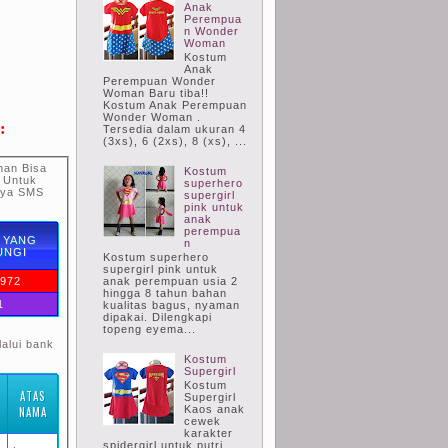
Anak
Perempua
n Wonder
Woman
Kostum
Anak
Perempuan Wonder
Woman Baru tiba!!
Kostum Anak Perempuan
Wonder Woman .
:
Tersedia dalam ukuran 4
(3xs), 6 (2xs), 8 (xs), ...
nan Bisa
Kostum
u Untuk
superhero
nya SMS
supergirl
pink untuk
anak
perempua
 YANG
n
UNGI
Kostum superhero
supergirl pink untuk
1972
anak perempuan usia 2
hingga 8 tahun bahan
1
kualitas bagus, nyaman
dipakai. Dilengkapi
topeng eyema...
alui bank
Kostum
Supergirl
Kostum
ATAS
Supergirl
I
Kaos anak
NAMA
cewek
karakter
spidergirl untuk putri