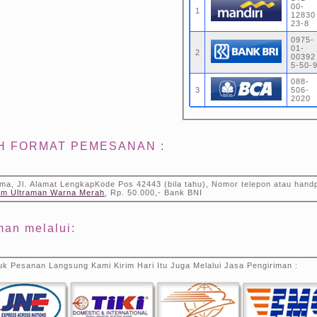
00-
1
12830
23-8
0975-
01-
2
00392
5-50-
088-
3
506-
2020
H FORMAT PEMESANAN :
ima, Jl. Alamat LengkapKode Pos 42443 (bila tahu), Nomor telepon atau hand
um Ultraman Warna Merah
, Rp. 50.000,- Bank BNI
man melalui:
k Pesanan Langsung Kami Kirim Hari Itu Juga Melalui Jasa Pengiriman :