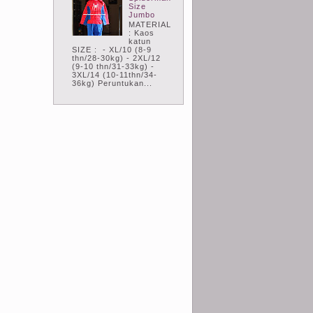
Size
Jumbo
MATERIAL
: Kaos
katun
SIZE : - XL/10 (8-9
thn/28-30kg) - 2XL/12
(9-10 thn/31-33kg) -
3XL/14 (10-11thn/34-
36kg) Peruntukan...