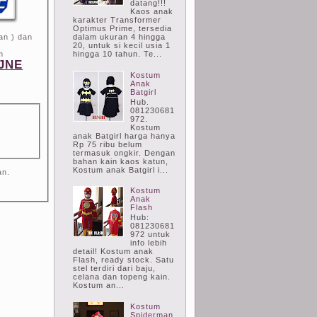
datang!!!
Kaos anak
karakter Transformer
Optimus Prime, tersedia
dalam ukuran 4 hingga
an ) dan
20, untuk si kecil usia 1
hingga 10 tahun. Te...
m
JNE
Kostum
Anak
Batgirl
Hub.
081230681
972.
Kostum
anak Batgirl harga hanya
Rp 75 ribu belum
termasuk ongkir. Dengan
bahan kain kaos katun,
Kostum anak Batgirl i...
an.
Kostum
Anak
Flash
Hub:
081230681
972 untuk
info lebih
detail! Kostum anak
Flash, ready stock. Satu
stel terdiri dari baju,
celana dan topeng kain.
Kostum an...
Kostum
Spiderman