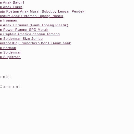
m Anak Batgirl
m Anak Flash
Baju Kostum Anak Murah Boboboy Lengan Pendek
Kostum Anak Ultraman Topeng Plastik
m Ironman
m Anak Ultraman (Ganti Topeng Plastik)
m Power Ranger SPD Merah
m Captain America dengan Tameng
m Spiderman Size Jumbo
m/Kaos/Baju Superhero Ben10 Anak-anak
m Batman
m Spiderman
m Superman
ents:
 Comment