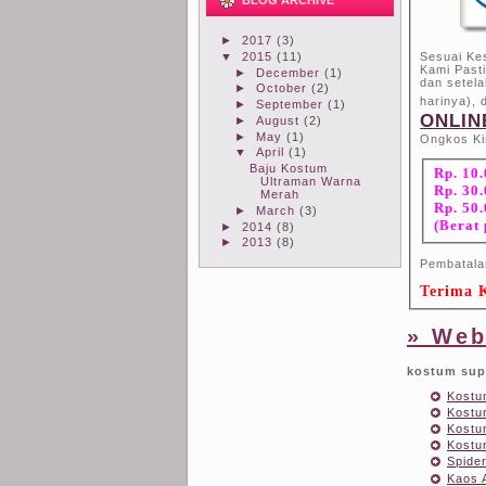
BLOG ARCHIVE
►
2017
(3)
▼
2015
(11)
Sesuai Ke
Kami Past
►
December
(1)
dan setela
►
October
(2)
harinya),
►
September
(1)
ONLIN
►
August
(2)
►
May
(1)
Ongkos Ki
▼
April
(1)
Baju Kostum
Rp. 10.
Ultraman Warna
Rp. 30
Merah
Rp. 50
►
March
(3)
(Berat
►
2014
(8)
►
2013
(8)
Pembatala
Terima K
» Web
kostum sup
Kostu
Kostu
Kostu
Kostu
Spider
Kaos 